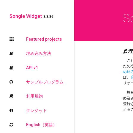
S
Songle Widget
3.3.86
Featured projects
埋
埋め込み方法
これ
たの
API v1
め込
ば、
サンプルプログラム
リケ
埋め
利用規約
め込
登録
える
クレジット
English（英語）