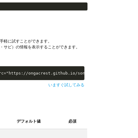
手軽に試すことができます。
・サビ）の情報を表示することができます。
i-examples/extras/sw-extra-stats.js"></script>
rc="https://ongacrest.github.io/songle-widget-api-exampl
いますぐ試してみる
デフォルト値
必須