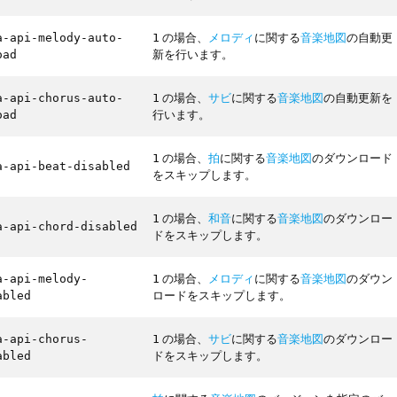
の場合、
メロディ
に関する
音楽地図
の自動更
a-api-melody-auto-
1
新を行います。
oad
の場合、
サビ
に関する
音楽地図
の自動更新を
a-api-chorus-auto-
1
行います。
oad
の場合、
拍
に関する
音楽地図
のダウンロード
1
a-api-beat-disabled
をスキップします。
の場合、
和音
に関する
音楽地図
のダウンロー
1
a-api-chord-disabled
ドをスキップします。
の場合、
メロディ
に関する
音楽地図
のダウン
a-api-melody-
1
ロードをスキップします。
abled
の場合、
サビ
に関する
音楽地図
のダウンロー
a-api-chorus-
1
ドをスキップします。
abled