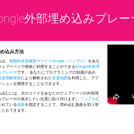
ongle外部埋め込みプレー
め込み方法
は、
能動的音楽鑑賞サービスSongle（ソングル）
をあな
ウェブページで簡単に利用することができる
Songle外部埋
みプレーヤ
です。 あなたにプログラミングの知識があれ
音楽理解技術
により解析された
音楽地図
を利用した、アプ
ーションを開発することもできます。
込むには、次のコードをあなたのウェブページの外部埋
みプレーヤの表示したい位置に貼り付けます。
ソングル
に
されている
楽曲
を指定することで、埋め込む楽曲を切り替
こともできます。