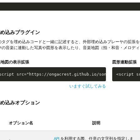
め込みプラグイン
タグを埋め込みコードと一緒に記述すると、外部埋め込みプレーヤの拡張を
中の音楽に連動した写真や図形を表示したり、音楽地図（拍・和音・メロディ
楽地図の表示拡張
図形連動拡張
script src="https://ongacrest.github.io/songle-widget-ap
<script s
いますぐ試してみる
め込みオプション
オプション名
説明
API
を利用する際、任意の文字列を指定しま