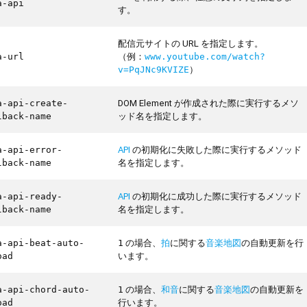
a-api
す。
配信元サイトの URL を指定します。
（例：
a-url
www.youtube.com/watch?
）
v=PqJNc9KVIZE
DOM Element が作成された際に実行するメソ
a-api-create-
ッド名を指定します。
lback-name
API
の初期化に失敗した際に実行するメソッド
a-api-error-
名を指定します。
lback-name
API
の初期化に成功した際に実行するメソッド
a-api-ready-
名を指定します。
lback-name
の場合、
拍
に関する
音楽地図
の自動更新を行
a-api-beat-auto-
1
います。
oad
の場合、
和音
に関する
音楽地図
の自動更新を
a-api-chord-auto-
1
行います。
oad