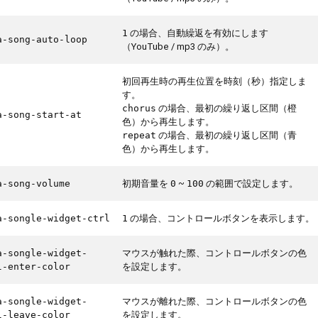
の場合、自動繰返を有効にします
1
a-song-auto-loop
（YouTube / mp3 のみ）。
初回再生時の再生位置を時刻（秒）指定しま
す。
の場合、最初の繰り返し区間（橙
chorus
a-song-start-at
色）から再生します。
の場合、最初の繰り返し区間（青
repeat
色）から再生します。
初期音量を
~
の範囲で設定します。
a-song-volume
0
100
の場合、コントロールボタンを表示します。
a-songle-widget-ctrl
1
マウスが触れた際、コントロールボタンの色
a-songle-widget-
を設定します。
l-enter-color
マウスが離れた際、コントロールボタンの色
a-songle-widget-
を設定します。
l-leave-color