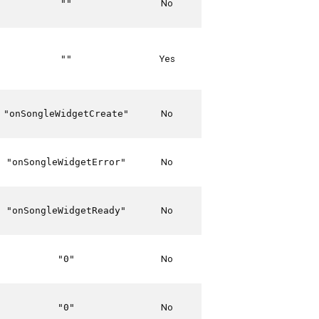
No
""
Yes
""
No
"onSongleWidgetCreate"
No
"onSongleWidgetError"
No
"onSongleWidgetReady"
No
"0"
No
"0"