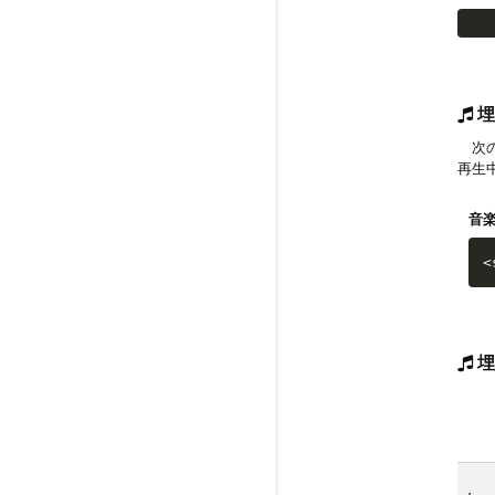
埋
次の
再生
音
<
埋