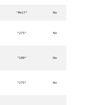
No
"#e17"
No
"275"
No
"100"
No
"275"