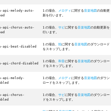
の場合、
メロディ
に関する
音楽地図
の自動更
a-api-melody-auto-
1
新を行います。
oad
の場合、
サビ
に関する
音楽地図
の自動更新を
a-api-chorus-auto-
1
行います。
oad
の場合、
拍
に関する
音楽地図
のダウンロード
1
a-api-beat-disabled
をスキップします。
の場合、
和音
に関する
音楽地図
のダウンロー
1
a-api-chord-disabled
ドをスキップします。
の場合、
メロディ
に関する
音楽地図
のダウン
a-api-melody-
1
ロードをスキップします。
abled
の場合、
サビ
に関する
音楽地図
のダウンロー
a-api-chorus-
1
ドをスキップします。
abled