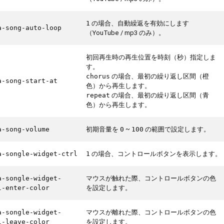
の場合、自動繰返を有効にします
1
a-song-auto-loop
（YouTube / mp3 のみ）。
初回再生時の再生位置を時刻（秒）指定しま
す。
の場合、最初の繰り返し区間（橙
chorus
a-song-start-at
色）から再生します。
の場合、最初の繰り返し区間（青
repeat
色）から再生します。
初期音量を
~
の範囲で設定します。
a-song-volume
0
100
の場合、コントロールボタンを表示します。
a-songle-widget-ctrl
1
マウスが触れた際、コントロールボタンの色
a-songle-widget-
を設定します。
l-enter-color
マウスが離れた際、コントロールボタンの色
a-songle-widget-
を設定します。
l-leave-color