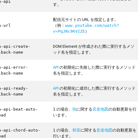
a-api
す。
配信元サイトの URL を指定します。
（例：
a-url
www.youtube.com/watch?
）
v=PqJNc9KVIZE
DOM Element が作成された際に実行するメソ
a-api-create-
ッド名を指定します。
lback-name
API
の初期化に失敗した際に実行するメソッド
a-api-error-
名を指定します。
lback-name
API
の初期化に成功した際に実行するメソッド
a-api-ready-
名を指定します。
lback-name
の場合、
拍
に関する
音楽地図
の自動更新を行
a-api-beat-auto-
1
います。
oad
の場合、
和音
に関する
音楽地図
の自動更新を
a-api-chord-auto-
1
行います。
oad