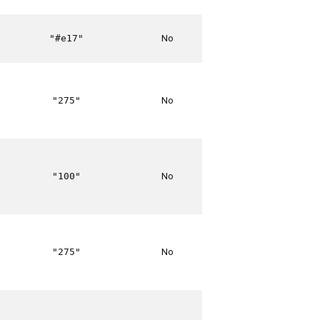
No
"#e17"
No
"275"
No
"100"
No
"275"