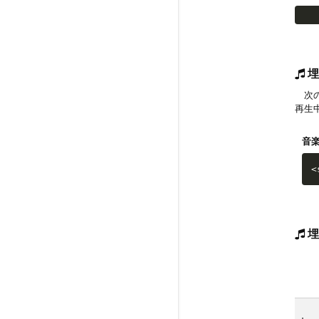
埋
次の
再生
音
<
埋