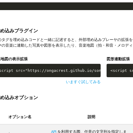
め込みプラグイン
タグを埋め込みコードと一緒に記述すると、外部埋め込みプレーヤの拡張を
中の音楽に連動した写真や図形を表示したり、音楽地図（拍・和音・メロディ
楽地図の表示拡張
図形連動拡張
script src="https://ongacrest.github.io/songle-widget-ap
<script s
いますぐ試してみる
め込みオプション
オプション名
説明
API
を利用する際、任意の文字列を指定しま