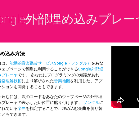
ongle外部埋め込みプレー
め込み方法
は、
能動的音楽鑑賞サービスSongle（ソングル）
をあな
ウェブページで簡単に利用することができる
Songle外部埋
みプレーヤ
です。 あなたにプログラミングの知識があれ
音楽理解技術
により解析された
音楽地図
を利用した、アプ
ーションを開発することもできます。
込むには、次のコードをあなたのウェブページの外部埋
みプレーヤの表示したい位置に貼り付けます。
ソングル
に
されている
楽曲
を指定することで、埋め込む楽曲を切り替
こともできます。