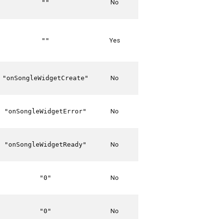
No
""
Yes
""
No
"onSongleWidgetCreate"
No
"onSongleWidgetError"
No
"onSongleWidgetReady"
No
"0"
No
"0"