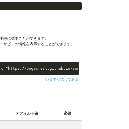
手軽に試すことができます。
・サビ）の情報を表示することができます。
i-examples/extras/sw-extra-stats.js"></script>
rc="https://ongacrest.github.io/songle-widget-api-exampl
いますぐ試してみる
デフォルト値
必須