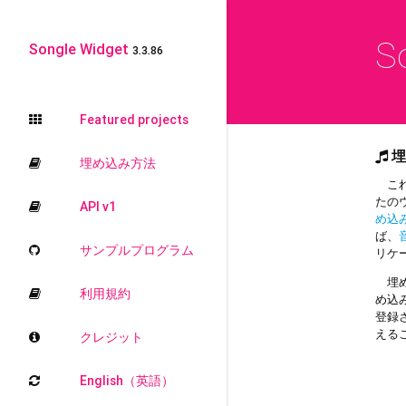
S
Songle Widget
3.3.86
Featured projects
埋
埋め込み方法
これ
たの
API v1
め込
ば、
サンプルプログラム
リケ
埋め
利用規約
め込
登録
える
クレジット
English（英語）